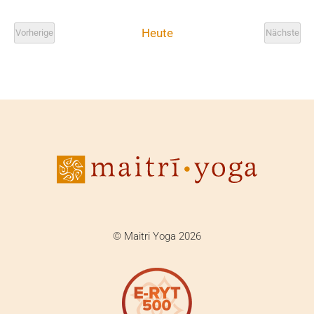
Heute
Vorherige
Nächste
Veranstaltungen
Veranst
© Maitri Yoga 2026