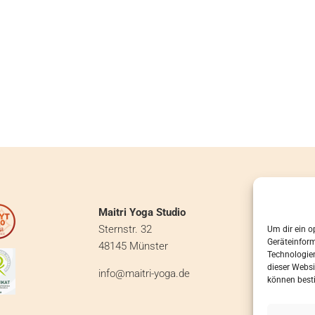
Maitri Yoga Studio
KONTAKT
Sternstr. 32
Um dir ein o
IMPRESS
Geräteinfor
48145 Münster
DATENSC
Technologien
dieser Websi
COOKIE H
info@maitri-yoga.de
können best
AGB
LINKS