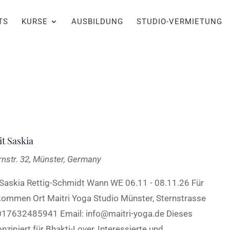
TS
KURSE
AUSBILDUNG
STUDIO-VERMIETUNG
t Saskia
rnstr. 32, Münster, Germany
 Saskia Rettig-Schmidt Wann WE 06.11 - 08.11.26 Für
lkommen Ort Maitri Yoga Studio Münster, Sternstrasse
 017632485941 Email: info@maitri-yoga.de Dieses
zipiert für Bhakti-Lover, Interessierte und