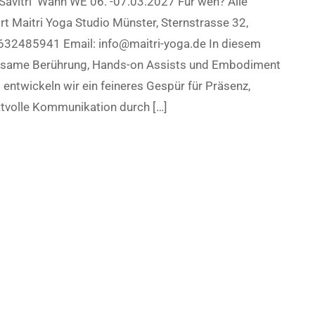
Savitri Wann WE 06. -07.03.2027 Für wen? Alle
t Maitri Yoga Studio Münster, Sternstrasse 32,
632485941 Email: info@maitri-yoga.de In diesem
tsame Berührung, Hands-on Assists und Embodiment
entwickeln wir ein feineres Gespür für Präsenz,
ktvolle Kommunikation durch […]